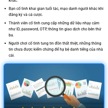
khác.
Bạn cố tình khai gian tuổi tác, mạo danh người khác khi
đăng ký và cá cược.
Thành viên cố tình cung cấp những dữ liệu nhạy cảm
như ID, password, OTP, thông tin giao dịch cho bên thứ
ba.
Người chơi cố tình tung tin đồn thất thiệt, những thông
tin chưa được kiểm chứng để hạ bệ danh tiếng của nhà
cái.