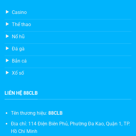
Casino
Thể thao
Nổ hũ
Đá gà
Bắn cá
Xổ số
LIÊN HỆ 88CLB
Tên thương hiệu:
88CLB
Địa chỉ:
114 Điện Biên Phủ, Phường Đa Kao, Quận 1, TP.
Hồ Chí Minh