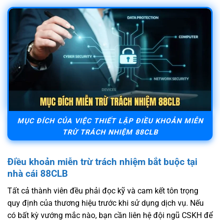
MỤC ĐÍCH CỦA VIỆC THIẾT LẬP ĐIỀU KHOẢN MIỄN
TRỪ TRÁCH NHIỆM 88CLB
Điều khoản miễn trừ trách nhiệm bắt buộc tại
nhà cái 88CLB
Tất cả thành viên đều phải đọc kỹ và cam kết tôn trọng
quy định của thương hiệu trước khi sử dụng dịch vụ. Nếu
có bất kỳ vướng mắc nào, bạn cần liên hệ đội ngũ CSKH để