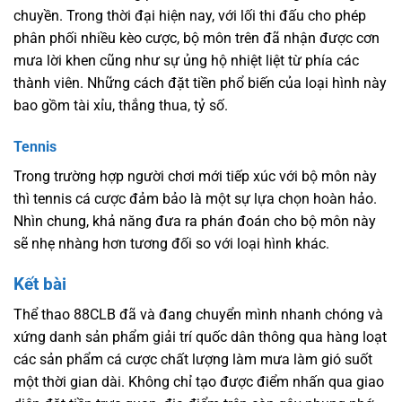
chuyền. Trong thời đại hiện nay, với lối thi đấu cho phép
phân phối nhiều kèo cược, bộ môn trên đã nhận được cơn
mưa lời khen cũng như sự ủng hộ nhiệt liệt từ phía các
thành viên. Những cách đặt tiền phổ biến của loại hình này
bao gồm tài xỉu, thắng thua, tỷ số.
Tennis
Trong trường hợp người chơi mới tiếp xúc với bộ môn này
thì tennis cá cược đảm bảo là một sự lựa chọn hoàn hảo.
Nhìn chung, khả năng đưa ra phán đoán cho bộ môn này
sẽ nhẹ nhàng hơn tương đối so với loại hình khác.
Kết bài
Thể thao 88CLB đã và đang chuyển mình nhanh chóng và
xứng danh sản phẩm giải trí quốc dân thông qua hàng loạt
các sản phẩm cá cược chất lượng làm mưa làm gió suốt
một thời gian dài. Không chỉ tạo được điểm nhấn qua giao