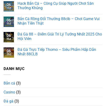
Hack Bắn Cá – Công Cụ Giúp Người Chơi Săn
06
Thưởng Khủng
Th3
Bắn Cá Rồng Đổi Thưởng 88clb – Chơi Game Vui
06
Nhận Tiền Thật
Th3
Đá Gà 88 – Điểm Giải Trí Lý Tưởng Nhất 2025 Cho
06
Hội Viên
Th3
Đá Gà Trực Tiếp Thomo – Siêu Phẩm Hấp Dẫn
06
Nhất 88CLB
Th3
DANH MỤC
Bắn cá
(3)
Casino
(3)
Đá gà
(3)