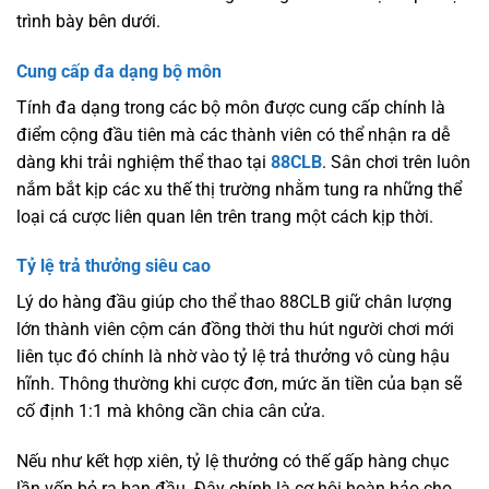
trình bày bên dưới.
Cung cấp đa dạng bộ môn
Tính đa dạng trong các bộ môn được cung cấp chính là
điểm cộng đầu tiên mà các thành viên có thể nhận ra dễ
dàng khi trải nghiệm thể thao tại
88CLB
. Sân chơi trên luôn
nắm bắt kịp các xu thế thị trường nhằm tung ra những thể
loại cá cược liên quan lên trên trang một cách kịp thời.
Tỷ lệ trả thưởng siêu cao
Lý do hàng đầu giúp cho thể thao 88CLB giữ chân lượng
lớn thành viên cộm cán đồng thời thu hút người chơi mới
liên tục đó chính là nhờ vào tỷ lệ trả thưởng vô cùng hậu
hĩnh. Thông thường khi cược đơn, mức ăn tiền của bạn sẽ
cố định 1:1 mà không cần chia cân cửa.
Nếu như kết hợp xiên, tỷ lệ thưởng có thế gấp hàng chục
lần vốn bỏ ra ban đầu. Đây chính là cơ hội hoàn hảo cho