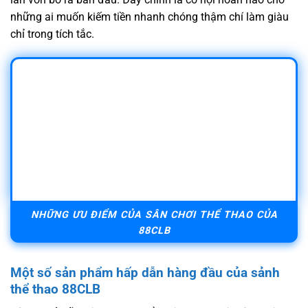
những ai muốn kiếm tiền nhanh chóng thậm chí làm giàu
chỉ trong tích tắc.
NHỮNG ƯU ĐIỂM CỦA SÂN CHƠI THỂ THAO CỦA
88CLB
Một số sản phẩm hấp dẫn hàng đầu của sảnh
thể thao 88CLB